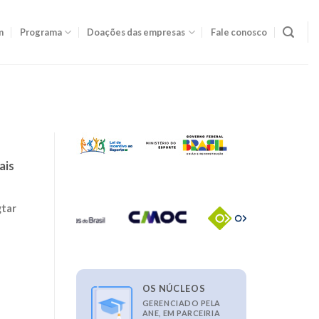
m
Programa
Doações das empresas
Fale conosco
ais
gtar
OS NÚCLEOS
GERENCIADO PELA
ANE, EM PARCEIRIA