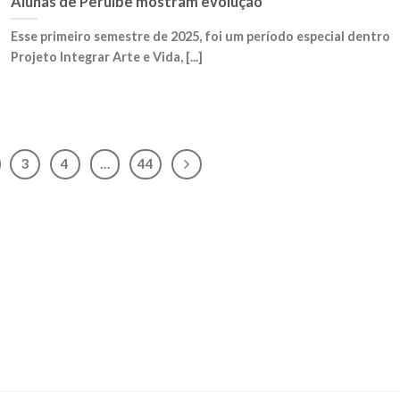
Alunas de Peruíbe mostram evolução
Esse primeiro semestre de 2025, foi um período especial dentro
Projeto Integrar Arte e Vida, [...]
3
4
…
44