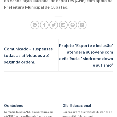
da Associação Nacional de Esportes (ANE) com apoio da
Prefeitura Municipal de Cubatão.
Projeto “Esporte e Inclusão”
Comunicado – suspensas
atenderá 80 jovens com
todas as atividades até
deficiência “ síndrome down
segunda ordem.
e autismo”
Os núcleos
Gibi Educacional
Gerenciado pela ANE, em parceiria com
Confira agora as divertidas histórias de
a ANDEE, atua na Baixada Santista em
nossos Gibi Educacional.