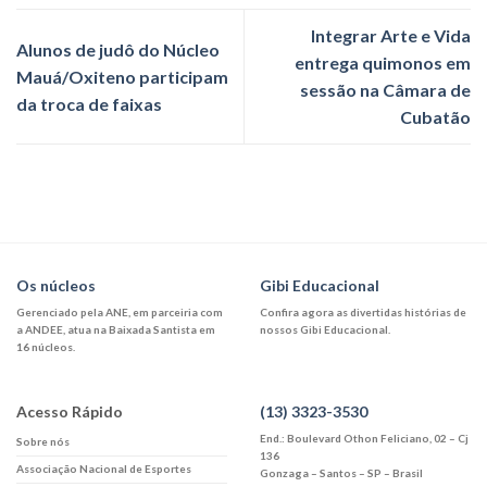
Integrar Arte e Vida
Alunos de judô do Núcleo
entrega quimonos em
Mauá/Oxiteno participam
sessão na Câmara de
da troca de faixas
Cubatão
Os núcleos
Gibi Educacional
Gerenciado pela ANE, em parceiria com
Confira agora as divertidas histórias de
a ANDEE, atua na Baixada Santista em
nossos Gibi Educacional.
16 núcleos.
Acesso Rápido
(13) 3323-3530
End.: Boulevard Othon Feliciano, 02 – Cj
Sobre nós
136
Associação Nacional de Esportes
Gonzaga – Santos – SP – Brasil