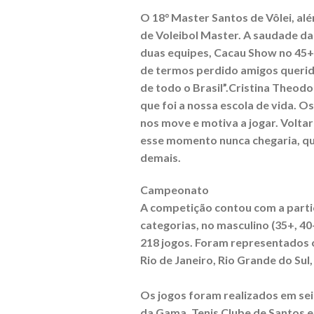
O 18° Master Santos de Vôlei, alé
de Voleibol Master. A saudade da
duas equipes, Cacau Show no 45+ e
de termos perdido amigos querido
de todo o Brasil”.Cristina Theodo
que foi a nossa escola de vida. 
nos move e motiva a jogar. Voltar 
esse momento nunca chegaria, quand
demais.
Campeonato
A competição contou com a partic
categorias, no masculino (35+, 40+
218 jogos. Foram representados o
Rio de Janeiro, Rio Grande do Sul,
Os jogos foram realizados em sei
da Gama, Tenis Clube de Santos e 