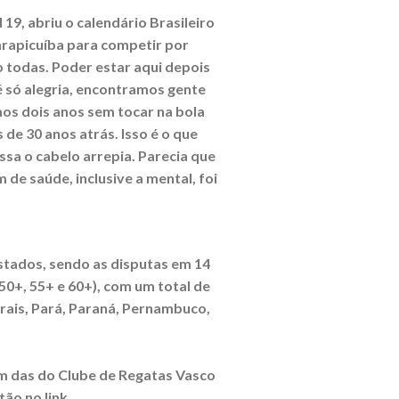
19, abriu o calendário Brasileiro
arapicuíba para competir por
o todas. Poder estar aqui depois
é só alegria, encontramos gente
mos dois anos sem tocar na bola
e 30 anos atrás. Isso é o que
ossa o cabelo arrepia. Parecia que
 de saúde, inclusive a mental, foi
stados, sendo as disputas em 14
 50+, 55+ e 60+), com um total de
erais, Pará, Paraná, Pernambuco,
ém das do Clube de Regatas Vasco
tão no link