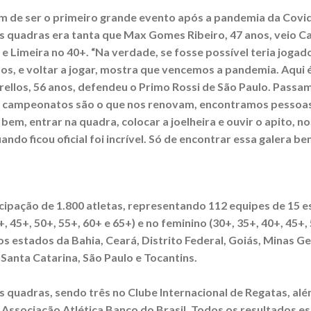
m de ser o primeiro grande evento após a pandemia da Covid 
s quadras era tanta que Max Gomes Ribeiro, 47 anos, veio C
 Limeira no 40+. “Na verdade, se fosse possível teria jogad
s, e voltar a jogar, mostra que vencemos a pandemia. Aqui 
rellos, 56 anos, defendeu o Primo Rossi de São Paulo. Passa
Os campeonatos são o que nos renovam, encontramos pessoas d
bem, entrar na quadra, colocar a joelheira e ouvir o apito, n
o ficou oficial foi incrível. Só de encontrar essa galera bem
ipação de 1.800 atletas, representando 112 equipes de 15 e
, 45+, 50+, 55+, 60+ e 65+) e no feminino (30+, 35+, 40+, 45+,
s estados da Bahia, Ceará, Distrito Federal, Goiás, Minas G
 Santa Catarina, São Paulo e Tocantins.
s quadras, sendo três no Clube Internacional de Regatas, al
Associação Atlética Banco do Brasil. Todos os resultados es