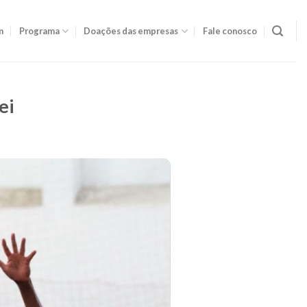
m
Programa
Doações das empresas
Fale conosco
ei