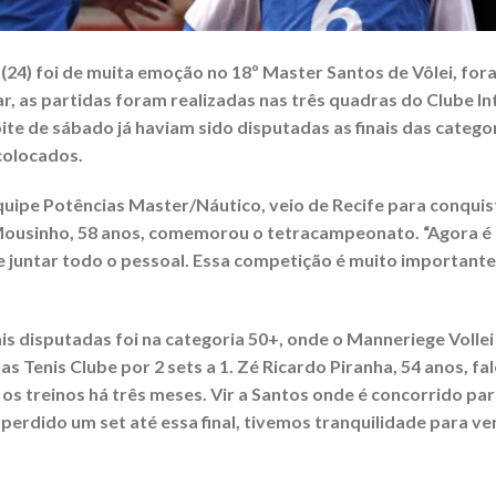
24) foi de muita emoção no 18º Master Santos de Vôlei, foram
r, as partidas foram realizadas nas três quadras do Clube In
te de sábado já haviam sido disputadas as finais das categor
colocados.
uipe Potências Master/Náutico, veio de Recife para conquist
 Mousinho, 58 anos, comemorou o tetracampeonato. “Agora é
 e juntar todo o pessoal. Essa competição é muito important
s disputadas foi na categoria 50+, onde o Manneriege Vollei
as Tenis Clube por 2 sets a 1. Zé Ricardo Piranha, 54 anos, f
s treinos há três meses. Vir a Santos onde é concorrido para
perdido um set até essa final, tivemos tranquilidade para ven