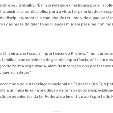
obre seu trabalho. “É um privilégio e uma honra poder acolhe
, ensinar a ter disciplina para a vida, ter prioridades e res
 de disciplina, mostra o caminho de ter uma vida digna, carát
latos das mães do quanto as crianças mudam para melhor, m
s Oliveira, destacou a importância do Projeto. “Tem vários a
famílias, que considero de grande importância, aliás um dos 
paços de forma organizada, além da interação dos professor
o que agradecer”.
gerenciado pela Associação Nacional de Esportes (ANE), o pa
tria química líder na produção de tensoativos e especialid
 são provenientes da Lei Federal do Incentivo ao Esporte do 
.