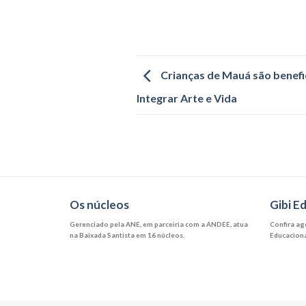
Crianças de Mauá são benefic
Integrar Arte e Vida
Os núcleos
Gibi E
Gerenciado pela ANE, em parceiria com a ANDEE, atua
Confira ago
na Baixada Santista em 16 núcleos.
Educaciona