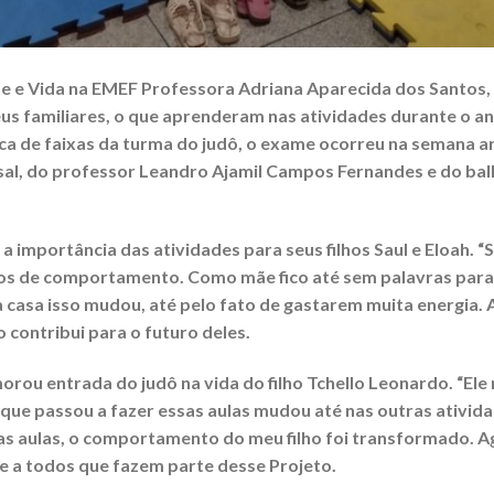
te e Vida na EMEF Professora Adriana Aparecida dos Santos,
s familiares, o que aprenderam nas atividades durante o an
oca de faixas da turma do judô, o exame ocorreu na semana an
al, do professor Leandro Ajamil Campos Fernandes e do ball
a importância das atividades para seus filhos Saul e Eloah. “
os de comportamento. Como mãe fico até sem palavras para f
a casa isso mudou, até pelo fato de gastarem muita energia
o contribui para o futuro deles.
rou entrada do judô na vida do filho Tchello Leonardo. “El
 que passou a fazer essas aulas mudou até nas outras ativida
e as aulas, o comportamento do meu filho foi transformado. 
e a todos que fazem parte desse Projeto.